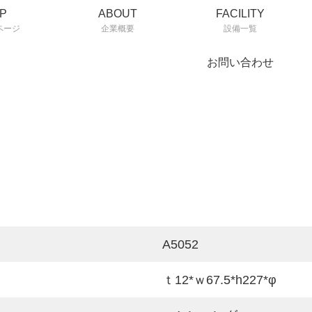
P
ABOUT
FACILITY
ページ
企業概要
設備一覧
お問い合わせ
A5052
ｔ12*ｗ67.5*h227*φ